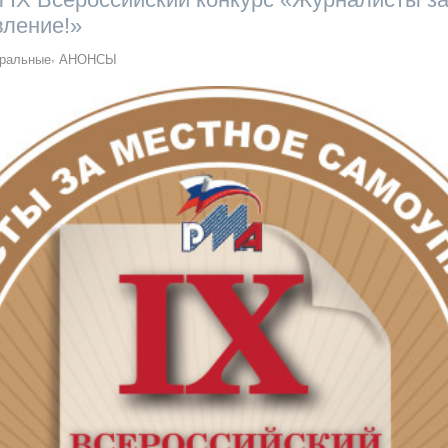
вление!»
ральные
АНОНСЫ