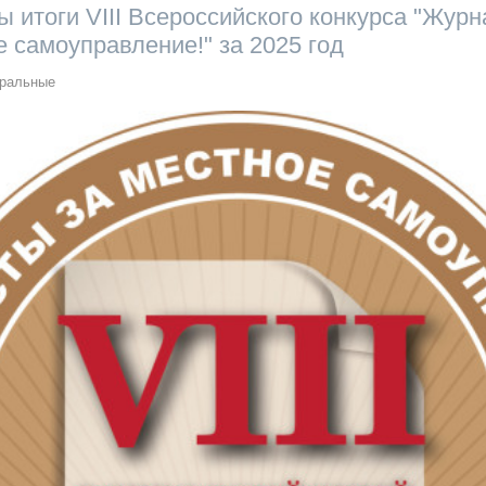
 итоги VIII Всероссийского конкурса "Жур
е самоуправление!" за 2025 год
ральные