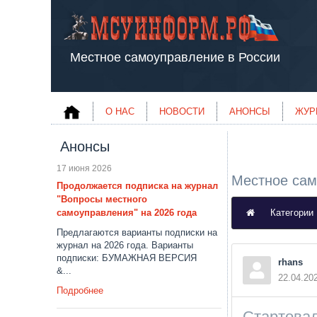
Местное самоуправление в России
О НАС
НОВОСТИ
АНОНСЫ
ЖУР
Анонсы
17 июня 2026
Местное сам
Продолжается подписка на журнал
"Вопросы местного
самоуправления" на 2026 года
Категории
Предлагаются варианты подписки на
журнал на 2026 года. Варианты
подписки: БУМАЖНАЯ ВЕРСИЯ
rhans
&...
22.04.20
Подробнее
Стартовал