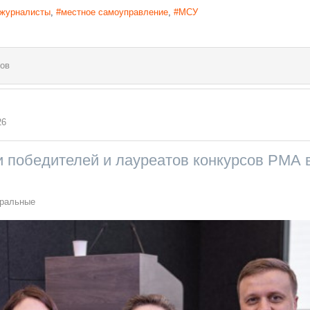
журналисты
местное самоуправление
МСУ
ов
26
 победителей и лауреатов конкурсов РМА 
ральные