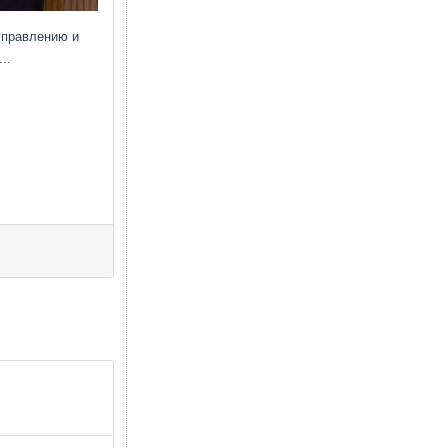
управлению и
..