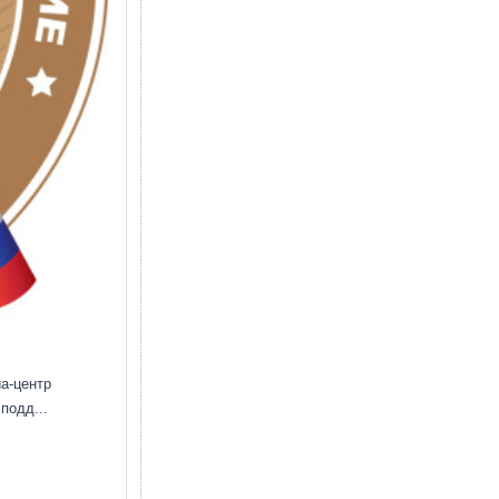
а-центр
подд...