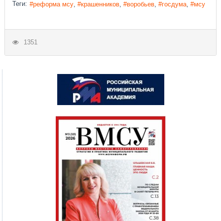
Теги:
реформа мсу
крашенников
воробьев
госдума
мсу
1351