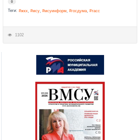
0
Теги:
жкх
мсу
мсуинформ
госдума
тасс
1102