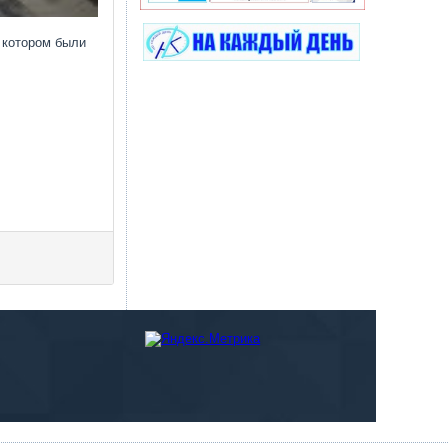
 ко­тором бы­ли