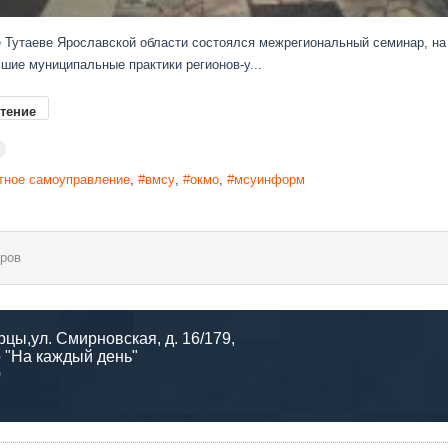
 Тута­еве Ярос­лав­ской об­ласти сос­то­ял­ся меж­ре­ги­ональ­ный се­минар, на
­шие му­ници­паль­ные прак­ти­ки ре­ги­онов-у...
тение
тное самоуправление
вмсу
окмо
мсуинформ
ров
рцы,ул. Смирновская, д. 16/179,
 "На каждый день"
0