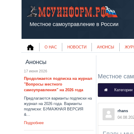
Местное самоуправление в России
О НАС
НОВОСТИ
АНОНСЫ
ЖУР
Анонсы
17 июня 2026
Местное сам
Продолжается подписка на журнал
"Вопросы местного
самоуправления" на 2026 года
Категории
Предлагаются варианты подписки на
журнал на 2026 года. Варианты
подписки: БУМАЖНАЯ ВЕРСИЯ
rhans
&...
04.08.20
Подробнее
Главы му