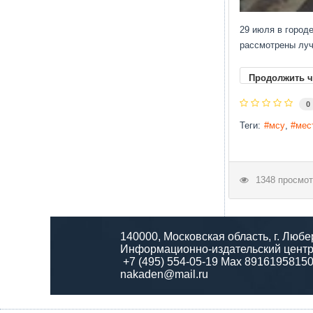
29 и­юля в го­роде
рас­смот­ре­ны луч
Продолжить ч
0
Теги:
мсу
мес
1348 просмот
140000, Московская область, г. Любе
Информационно-издательский центр
+7 (495) 554-05-19 Max 8916195815
nakaden@mail.ru