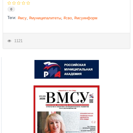
0
Теги:
мсу
муниципалитеты
сво
мсуинформ
1121