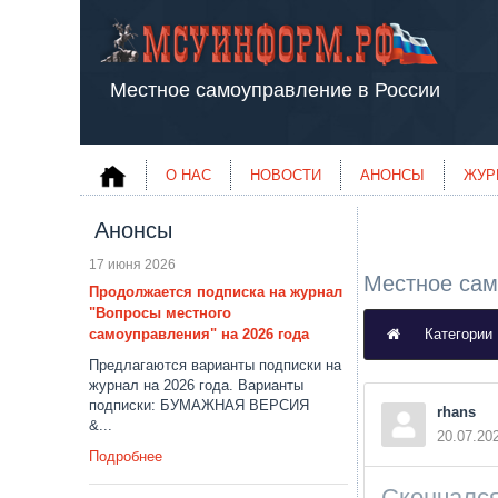
Местное самоуправление в России
О НАС
НОВОСТИ
АНОНСЫ
ЖУР
Анонсы
17 июня 2026
Местное сам
Продолжается подписка на журнал
"Вопросы местного
самоуправления" на 2026 года
Категории
Предлагаются варианты подписки на
журнал на 2026 года. Варианты
подписки: БУМАЖНАЯ ВЕРСИЯ
rhans
&...
20.07.20
Подробнее
Скончалс