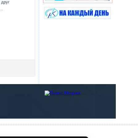
 друг
..