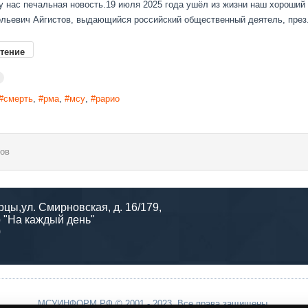
 у нас печальная новость.19 июля 2025 года ушёл из жизни наш хороший
льевич Айгистов, выдающийся российский общественный деятель, през.
тение
смерть
рма
мсу
рарио
ов
рцы,ул. Смирновская, д. 16/179,
 "На каждый день"
0
МСУИНФОРМ.РФ © 2001 - 2023. Все права защищены.