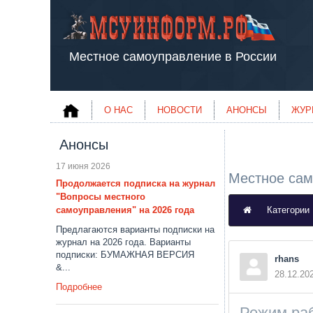
Местное самоуправление в России
О НАС
НОВОСТИ
АНОНСЫ
ЖУР
Анонсы
17 июня 2026
Местное сам
Продолжается подписка на журнал
"Вопросы местного
самоуправления" на 2026 года
Категории
Предлагаются варианты подписки на
журнал на 2026 года. Варианты
подписки: БУМАЖНАЯ ВЕРСИЯ
rhans
&...
28.12.20
Подробнее
Режим раб